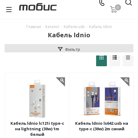
0
Главная
-
Каталог
-
Кабели usb
-
Кабель ldnio
Кабель ldnio
Фильтр
Кабель ldnio lc121i type-c
Кабель ldnio ls642 usb на
на lightning (30w) 1m
type-c (30w) 2m синий
белый