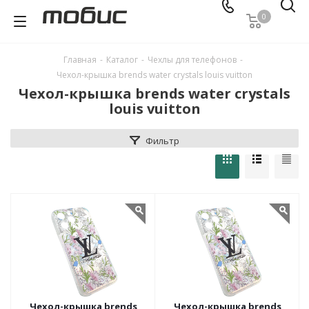
0
Главная
-
Каталог
-
Чехлы для телефонов
-
Чехол-крышка brends water crystals louis vuitton
Чехол-крышка brends water crystals
louis vuitton
Фильтр
Чехол-крышка brends
Чехол-крышка brends