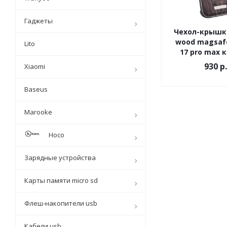
Гаджеты
Чехол-крышка
wood magsafe
Lito
17 pro max 
930 р.
Xiaomi
Baseus
Marooke
Hoco
Зарядные устройства
Карты памяти micro sd
Флеш-накопители usb
Кабели usb