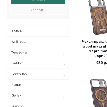
Сбросить
Колонки
Чехол-крышка
Wi-fi router
wood magsafe
17 pro ma
Телефоны
корич
930 р.
Earldom
Green lion
Remax
Gerlax
Tranyoo