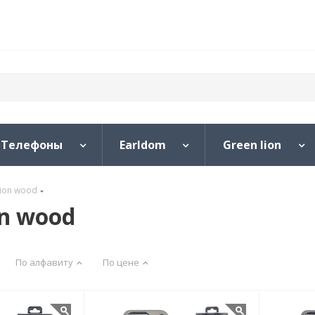
Телефоны
Earldom
Green lion
ion wood
n wood
По алфавиту
По цене