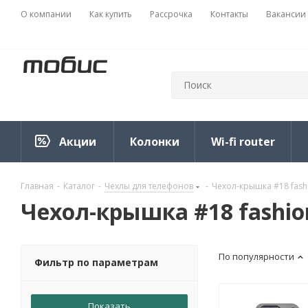
О компании
Как купить
Рассрочка
Контакты
Вакансии
Акции
Колонки
Wi-fi router
Главная
-
Каталог
-
Чехлы для телефонов
-
Чехол-крышка #18 fash
Чехол-крышка #18 fashio
По популярности
Фильтр по параметрам