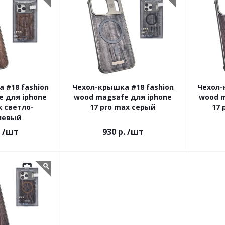
 #18 fashion
Чехол-крышка #18 fashion
Чехол-
 для iphone
wood magsafe для iphone
wood m
x светло-
17 pro max серый
17 
невый
/шт
930 р.
/шт